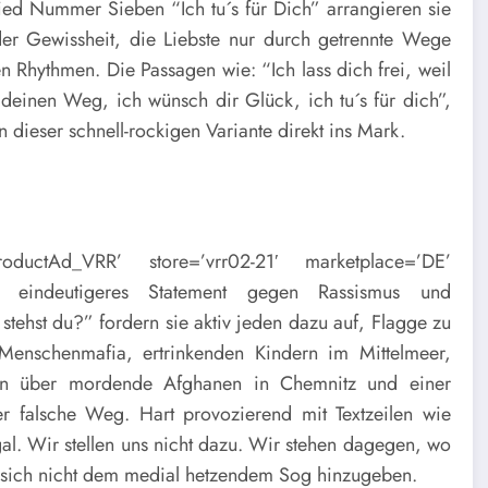
Lied Nummer Sieben “Ich tu´s für Dich” arrangieren sie
der Gewissheit, die Liebste nur durch getrennte Wege
 Rhythmen. Die Passagen wie: “Ich lass dich frei, weil
 deinen Weg, ich wünsch dir Glück, ich tu´s für dich”,
in dieser schnell-rockigen Variante direkt ins Mark.
oductAd_VRR’ store=’vrr02-21′ marketplace=’DE’
]Ein eindeutigeres Statement gegen Rassismus und
stehst du?” fordern sie aktiv jeden dazu auf, Flagge zu
 Menschenmafia, ertrinkenden Kindern im Mittelmeer,
onen über mordende Afghanen in Chemnitz und einer
r falsche Weg. Hart provozierend mit Textzeilen wie
gal. Wir stellen uns nicht dazu. Wir stehen dagegen, wo
nd sich nicht dem medial hetzendem Sog hinzugeben.