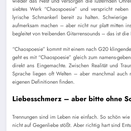
wieder das Nest und versorgen die lüsternden Ohre
siebtes Werk “Chaospoesie” und verspricht neben
lyrische Schmankerl bereit zu halten. Schwierige L
aufmerksam machen – aber nicht nur platt mitten ins
begleitet von treibenden Gitarrensounds – das ist die 
“Chaospoesie” kommt mit einem nach G20 klingendem
geht es mit “Chaospoesie” gleich zum namens-gebend
direkt ans Eingemachte. Zwischen Realität und Tra
Sprache liegen oft Welten – aber manchmal auch nu
eigenen Definitionen finden.
Liebesschmerz – aber bitte ohne S
Trennungen sind im Leben nie einfach. So schön wie 
nicht auf Gegenliebe stößt. Aber richtig hart sind E