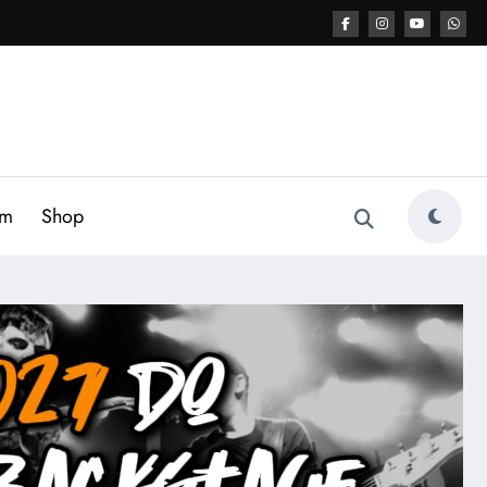
am
Shop