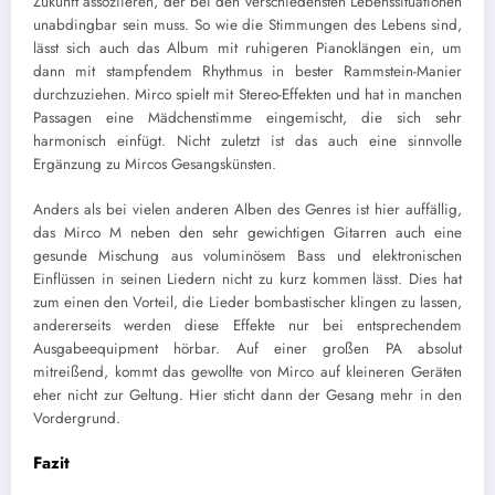
Zukunft assoziieren, der bei den verschiedensten Lebenssituationen
unabdingbar sein muss. So wie die Stimmungen des Lebens sind,
lässt sich auch das Album mit ruhigeren Pianoklängen ein, um
dann mit stampfendem Rhythmus in bester Rammstein-Manier
durchzuziehen. Mirco spielt mit Stereo-Effekten und hat in manchen
Passagen eine Mädchenstimme eingemischt, die sich sehr
harmonisch einfügt. Nicht zuletzt ist das auch eine sinnvolle
Ergänzung zu Mircos Gesangskünsten.
Anders als bei vielen anderen Alben des Genres ist hier auffällig,
das Mirco M neben den sehr gewichtigen Gitarren auch eine
gesunde Mischung aus voluminösem Bass und elektronischen
Einflüssen in seinen Liedern nicht zu kurz kommen lässt. Dies hat
zum einen den Vorteil, die Lieder bombastischer klingen zu lassen,
andererseits werden diese Effekte nur bei entsprechendem
Ausgabeequipment hörbar. Auf einer großen PA absolut
mitreißend, kommt das gewollte von Mirco auf kleineren Geräten
eher nicht zur Geltung. Hier sticht dann der Gesang mehr in den
Vordergrund.
Fazit