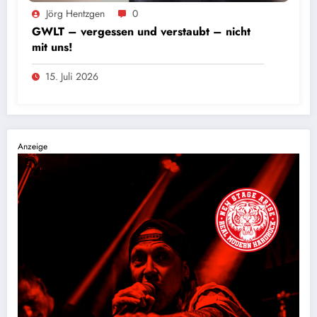
Foto: Andres Valdes
Jörg Hentzgen
0
GWLT – vergessen und verstaubt – nicht
mit uns!
15. Juli 2026
Anzeige