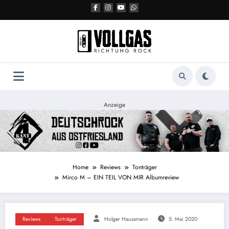
Zum
Inhalt
springen
Anzeige
Home
Reviews
Tonträger
Mirco M – EIN TEIL VON MIR Albumreview
Reviews
Tonträger
Holger Haussmann
5. Mai 2020