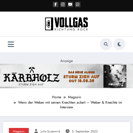
Zum
Inhalt
springen
Anzeige
Home
Magazin
Wenn der Weber mit seinen Knechten ackert – Weber & Knechte im
Interview
Magazin
Julia Susewind
5. September 2023