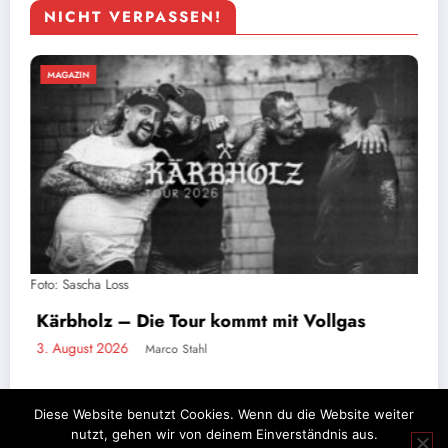
NICHT VERPASSEN!
MAGAZIN
Stahlzeit live: Ein Tag auf Tour mit der
gas
größten Rammstein-Tribute-Band der 
2. August 2026
Marco Stahl
Diese Website benutzt Cookies. Wenn du die Website weiter
nutzt, gehen wir von deinem Einverständnis aus.