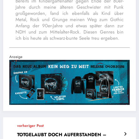
Bereits im Kindergartenalter gegen Ende der 80er-
Jahre durch meine älteren Geschwister mit Punk
großgeworden, fand ich ebenfalls als Kind über
Metal, Rock und Grunge meinen Weg zum Gothic
Anfang der 90er-Jahre und etwas später dann zur
NDH und zum Mittelalter-Rock. Diesen Genres bin
ich bis heute als schwarz-bunte Seele treu ergeben.
Anzeige
vorheriger Post
TOTGELAUBT DOCH AUFERSTANDEN –