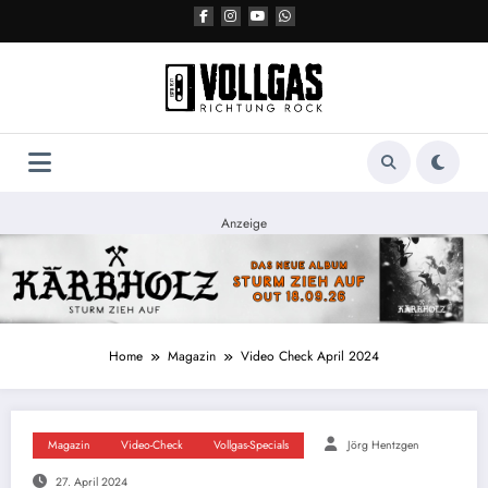
Zum
Inhalt
springen
Anzeige
Home
Magazin
Video Check April 2024
Magazin
Video-Check
Vollgas-Specials
Jörg Hentzgen
27. April 2024