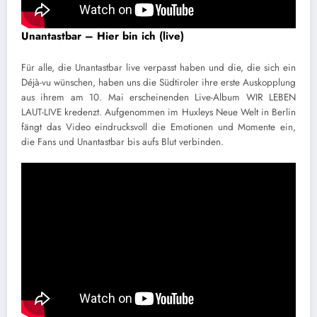
Unantastbar – Hier bin ich (live)
Für alle, die Unantastbar live verpasst haben und die, die sich ein
Déjà-vu wünschen, haben uns die Südtiroler ihre erste Auskopplung
aus ihrem am 10. Mai erscheinenden Live-Album WIR LEBEN
LAUT-LIVE kredenzt. Aufgenommen im Huxleys Neue Welt in Berlin
fängt das Video eindrucksvoll die Emotionen und Momente ein,
die Fans und Unantastbar bis aufs Blut verbinden.