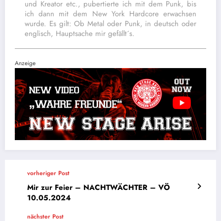
und Kreator etc., pubertierte ich mit dem Punk, bis
ich dann mit dem New York Hardcore erwachsen
wurde. Es gilt: Ob Metal oder Punk, in deutsch oder
englisch, Hauptsache mir gefällt´s.
Anzeige
vorheriger Post
Mir zur Feier – NACHTWÄCHTER – VÖ
10.05.2024
nächster Post