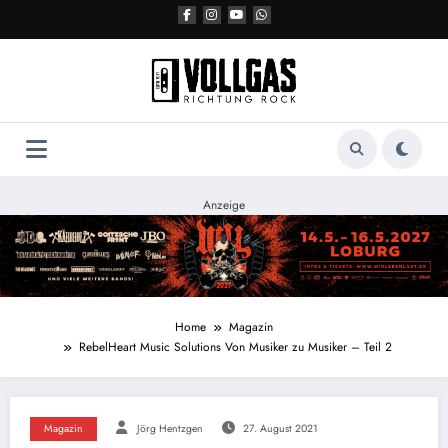
Zum
Inhalt
springen
Anzeige
Home
Magazin
RebelHeart Music Solutions Von Musiker zu Musiker – Teil 2
Magazin
Jörg Hentzgen
27. August 2021