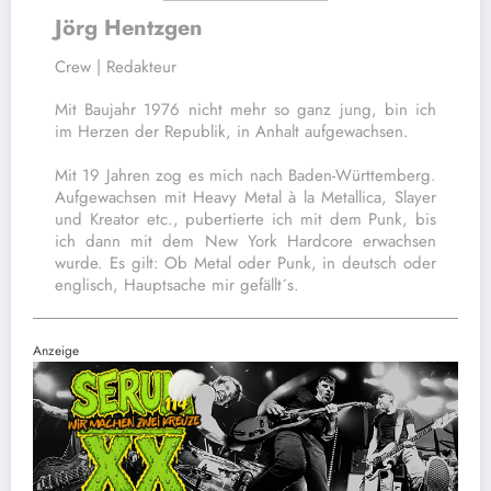
Jörg Hentzgen
Crew | Redakteur
Mit Baujahr 1976 nicht mehr so ganz jung, bin ich
im Herzen der Republik, in Anhalt aufgewachsen.
Mit 19 Jahren zog es mich nach Baden-Württemberg.
Aufgewachsen mit Heavy Metal à la Metallica, Slayer
und Kreator etc., pubertierte ich mit dem Punk, bis
ich dann mit dem New York Hardcore erwachsen
wurde. Es gilt: Ob Metal oder Punk, in deutsch oder
englisch, Hauptsache mir gefällt´s.
Anzeige