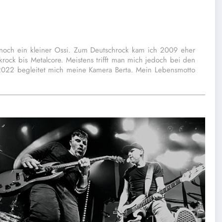
noch ein kleiner Ossi. Zum Deutschrock kam ich 2009 eher
rock bis Metalcore. Meistens trifft man mich jedoch bei den
t 2022 begleitet mich meine Kamera Berta. Mein Lebensmotto