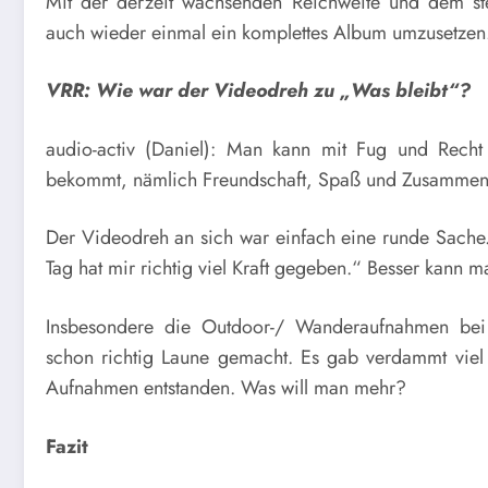
Mit der derzeit wachsenden Reichweite und dem steig
auch wieder einmal ein komplettes Album umzusetze
VRR: Wie war der Videodreh zu „Was bleibt“?
audio-activ (Daniel): Man kann mit Fug und Rech
bekommt, nämlich Freundschaft, Spaß und Zusammenhalt,
Der Videodreh an sich war einfach eine runde Sache.
Tag hat mir richtig viel Kraft gegeben.“ Besser kann 
Insbesondere die Outdoor-/ Wanderaufnahmen bei b
schon richtig Laune gemacht. Es gab verdammt viel 
Aufnahmen entstanden. Was will man mehr?
Fazit