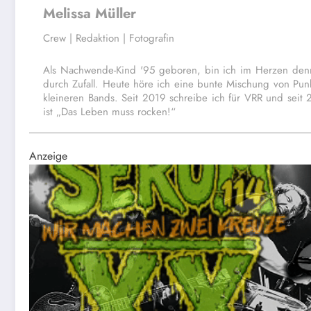
Melissa Müller
Crew | Redaktion | Fotografin
Als Nachwende-Kind '95 geboren, bin ich im Herzen den
durch Zufall. Heute höre ich eine bunte Mischung von Punk
kleineren Bands. Seit 2019 schreibe ich für VRR und sei
ist „Das Leben muss rocken!“
Anzeige