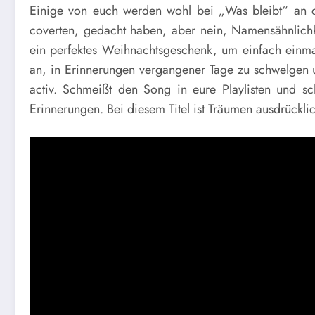
Einige von euch werden wohl bei „Was bleibt“ an de
coverten, gedacht haben, aber nein, Namensähnlichke
ein perfektes Weihnachtsgeschenk, um einfach einmal
an, in Erinnerungen vergangener Tage zu schwelgen 
activ. Schmeißt den Song in eure Playlisten und s
Erinnerungen. Bei diesem Titel ist Träumen ausdrückli