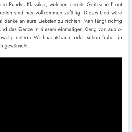
n Puhdys Klassiker, welchen bereits Goitzsche Front
iten sind hier vollkommen zufällig. Dieses Lied wäre
 danke an eure Liebsten zu richten. Man fängt richtig
und das Ganze in diesem einmaligen Klang von audio-
chwelgt unterm Weihnachtsbaum oder schon früher in
ch gewünscht.