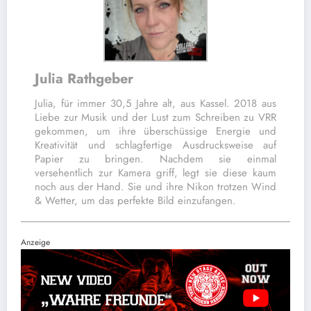
Julia Rathgeber
Julia, für immer 30,5 Jahre alt, aus Kassel. 2018 aus
Liebe zur Musik und der Lust zum Schreiben zu VRR
gekommen, um ihre überschüssige Energie und
Kreativität und schlagfertige Ausdrucksweise auf
Papier zu bringen. Nachdem sie einmal
versehentlich zur Kamera griff, legt sie diese kaum
noch aus der Hand. Sie und ihre Nikon trotzen Wind
& Wetter, um das perfekte Bild einzufangen.
Anzeige