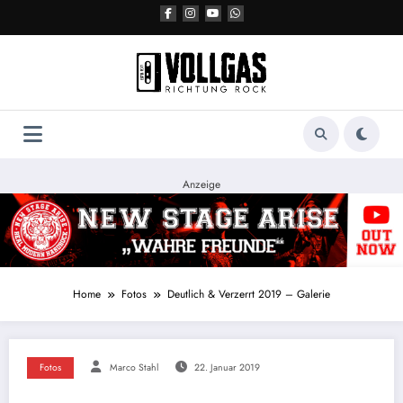
Zum
Inhalt
springen
Anzeige
Home
Fotos
Deutlich & Verzerrt 2019 – Galerie
Fotos
Marco Stahl
22. Januar 2019