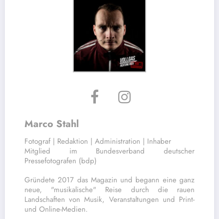
Marco Stahl
Fotograf | Redaktion | Administration | Inhaber
Mitglied im Bundesverband deutscher
Pressefotografen (bdp)
Gründete 2017 das Magazin und begann eine ganz
neue, "musikalische" Reise durch die rauen
Landschaften von Musik, Veranstaltungen und Print-
und Online-Medien.