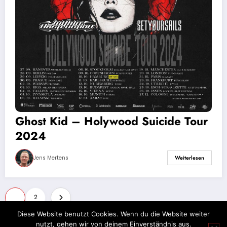
Ghost Kid – Holywood Suicide Tour
2024
Jens Mertens
Weiterlesen
Seitennummerierung
1
2
der
Diese Website benutzt Cookies. Wenn du die Website weiter
nutzt, gehen wir von deinem Einverständnis aus.