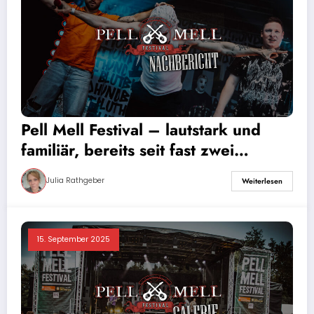
Pell Mell Festival – lautstark und
familiär, bereits seit fast zwei
Jahrzehnten
Julia Rathgeber
Weiterlesen
15. September 2025