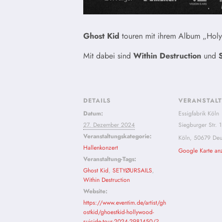
Ghost Kid
touren mit ihrem Album „Hol
Mit dabei sind
Within Destruction
und
DETAILS
VERANSTAL
Datum:
Essigfabrik Köln
27. Dezember 2024
Siegburger Str. 
Veranstaltungskategorie:
Köln
,
50679
Deu
Hallenkonzert
Google Karte an
Veranstaltung-Tags:
Ghost Kid
,
SETYØURSAILS
,
Within Destruction
Website:
https://www.eventim.de/artist/gh
ostkid/ghoestkid-hollywood-
suicide-tour-2024-2981450/?