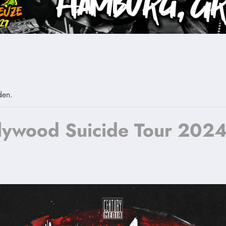
den.
lywood Suicide Tour 202