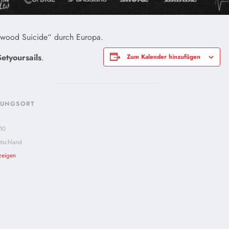
ywood Suicide“ durch Europa.
Setyoursails
.
Zum Kalender hinzufügen
TUNGSORT
110
tschland
zeigen