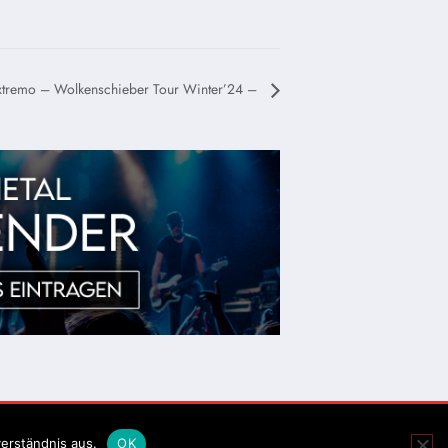
Extremo – Wolkenschieber Tour Winter’24 –
erständnis aus.
OK