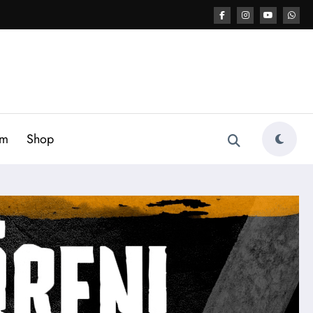
am
Shop