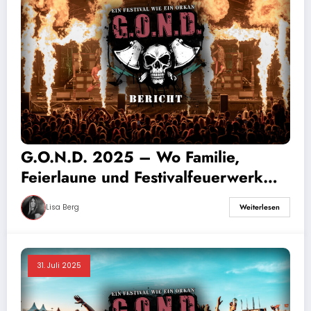
G.O.N.D. 2025 – Wo Familie,
Feierlaune und Festivalfeuerwerk
aufeinandertreffen
Lisa Berg
Weiterlesen
31. Juli 2025