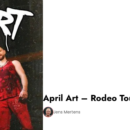
April Art – Rodeo T
Jens Mertens