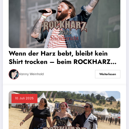
Wenn der Harz bebt, bleibt kein
Shirt trocken – beim ROCKHARZ
Festival 2025
Vanny Weinhold
Weiterlesen
10. Juli 2025