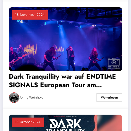
13. November 2024
Dark Tranquillity war auf ENDTIME
SIGNALS European Tour am
07.11.2024 in München – Galerie
Jonny Weinhold
Weiterlesen
18. Oktober 2024