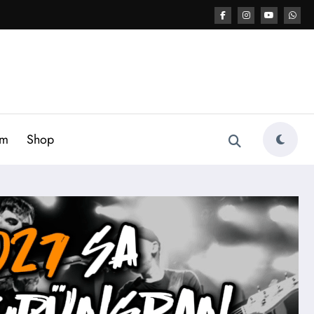
am
Shop