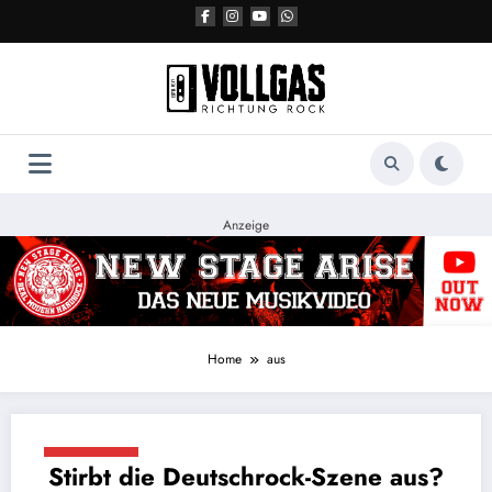
Zum
Inhalt
springen
Anzeige
Home
aus
14. Mai 2018
Stirbt die Deutschrock-Szene aus?