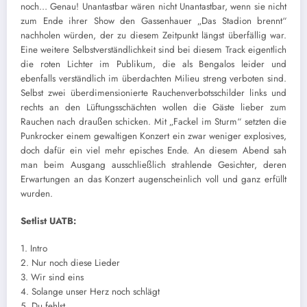
noch… Genau! Unantastbar wären nicht Unantastbar, wenn sie nicht
zum Ende ihrer Show den Gassenhauer „Das Stadion brennt“
nachholen würden, der zu diesem Zeitpunkt längst überfällig war.
Eine weitere Selbstverständlichkeit sind bei diesem Track eigentlich
die roten Lichter im Publikum, die als Bengalos leider und
ebenfalls verständlich im überdachten Milieu streng verboten sind.
Selbst zwei überdimensionierte Rauchenverbotsschilder links und
rechts an den Lüftungsschächten wollen die Gäste lieber zum
Rauchen nach draußen schicken. Mit „Fackel im Sturm“ setzten die
Punkrocker einem gewaltigen Konzert ein zwar weniger explosives,
doch dafür ein viel mehr episches Ende. An diesem Abend sah
man beim Ausgang ausschließlich strahlende Gesichter, deren
Erwartungen an das Konzert augenscheinlich voll und ganz erfüllt
wurden.
Setlist UATB:
1. Intro
2. Nur noch diese Lieder
3. Wir sind eins
4. Solange unser Herz noch schlägt
5. Du fehlst