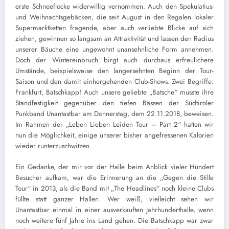
erste Schneeflocke widerwillig vernommen. Auch den Spekulatius-
und Weihnachtsgebäcken, die seit August in den Regalen lokaler
Supermarktketten fragende, aber auch verliebte Blicke auf sich
ziehen, gewinnen so langsam an Attraktivität und lassen den Radius
unserer Bäuche eine ungewohnt unansehnliche Form annehmen.
Doch der Wintereinbruch birgt auch durchaus erfreulichere
Umstände, beispielsweise den langersehnten Beginn der Tour-
Saison und den damit einhergehenden Club-Shows. Zwei Begriffe:
Frankfurt, Batschkapp! Auch unsere geliebte „Batsche“ musste ihre
Standfestigkeit gegenüber den tiefen Bässen der Südtiroler
Punkband Unantastbar am Donnerstag, dem 22.11.2018, beweisen.
Im Rahmen der „Leben Lieben Leiden Tour – Part 2“ hatten wir
nun die Möglichkeit, einige unserer bisher angefressenen Kalorien
wieder runterzuschwitzen.
Ein Gedanke, der mir vor der Halle beim Anblick vieler Hundert
Besucher aufkam, war die Erinnerung an die „Gegen die Stille
Tour“ in 2013, als die Band mit „The Headlines“ noch kleine Clubs
füllte statt ganzer Hallen. Wer weiß, vielleicht sehen wir
Unantastbar einmal in einer ausverkauften Jahrhunderthalle, wenn
noch weitere fünf Jahre ins Land gehen. Die Batschkapp war zwar