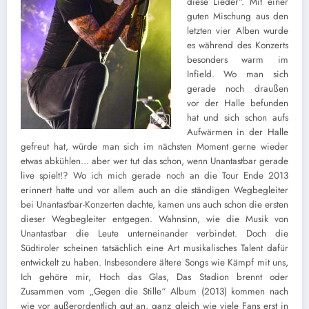
diese Lieder“. Mit einer
guten Mischung aus den
letzten vier Alben wurde
es während des Konzerts
besonders warm im
Infield. Wo man sich
gerade noch draußen
vor der Halle befunden
hat und sich schon aufs
Aufwärmen in der Halle
gefreut hat, würde man sich im nächsten Moment gerne wieder
etwas abkühlen… aber wer tut das schon, wenn Unantastbar gerade
live spielt!? Wo ich mich gerade noch an die Tour Ende 2013
erinnert hatte und vor allem auch an die ständigen Wegbegleiter
bei Unantastbar-Konzerten dachte, kamen uns auch schon die ersten
dieser Wegbegleiter entgegen. Wahnsinn, wie die Musik von
Unantastbar die Leute unterneinander verbindet. Doch die
Südtiroler scheinen tatsächlich eine Art musikalisches Talent dafür
entwickelt zu haben. Insbesondere ältere Songs wie Kämpf mit uns,
Ich gehöre mir, Hoch das Glas, Das Stadion brennt oder
Zusammen vom „Gegen die Stille“ Album (2013) kommen nach
wie vor außerordentlich gut an, ganz gleich wie viele Fans erst in