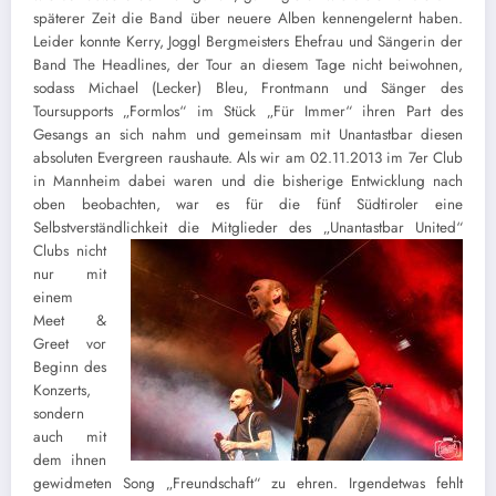
späterer Zeit die Band über neuere Alben kennengelernt haben.
Leider konnte Kerry, Joggl Bergmeisters Ehefrau und Sängerin der
Band The Headlines, der Tour an diesem Tage nicht beiwohnen,
sodass Michael (Lecker) Bleu, Frontmann und Sänger des
Toursupports „Formlos“ im Stück „Für Immer“ ihren Part des
Gesangs an sich nahm und gemeinsam mit Unantastbar diesen
absoluten Evergreen raushaute. Als wir am 02.11.2013 im 7er Club
in Mannheim dabei waren und die bisherige Entwicklung nach
oben beobachten, war es für die fünf Südtiroler eine
Selbstverständlichkeit die Mitglieder des
„Unantastbar United“
Clubs nicht
nur mit
einem
Meet &
Greet vor
Beginn des
Konzerts,
sondern
auch mit
dem ihnen
gewidmeten Song „Freundschaft“ zu ehren. Irgendetwas fehlt