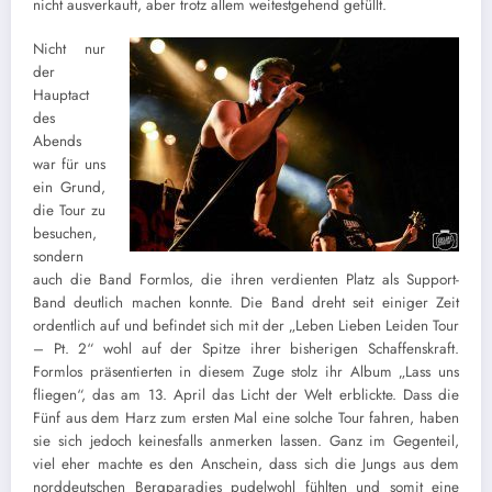
nicht ausverkauft, aber trotz allem weitestgehend gefüllt.
Nicht nur
der
Hauptact
des
Abends
war für uns
ein Grund,
die Tour zu
besuchen,
sondern
auch die Band Formlos, die ihren verdienten Platz als Support-
Band deutlich machen konnte. Die Band dreht seit einiger Zeit
ordentlich auf und befindet sich mit der „Leben Lieben Leiden Tour
– Pt. 2“ wohl auf der Spitze ihrer bisherigen Schaffenskraft.
Formlos präsentierten in diesem Zuge stolz ihr Album „Lass uns
fliegen“, das am 13. April das Licht der Welt erblickte. Dass die
Fünf aus dem Harz zum ersten Mal eine solche Tour fahren, haben
sie sich jedoch keinesfalls anmerken lassen. Ganz im Gegenteil,
viel eher machte es den Anschein, dass sich die Jungs aus dem
norddeutschen Bergparadies pudelwohl fühlten und somit eine