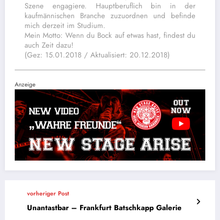
Szene engagiere. Hauptberuflich bin in der
kaufmännischen Branche zuzuordnen und befinde
mich derzeit im Studium.
Mein Motto: Wenn du Bock auf etwas hast, findest du
auch Zeit dazu!
(Gez: 15.01.2018 / Aktualisiert: 20.12.2018)
Anzeige
vorheriger Post
Unantastbar – Frankfurt Batschkapp Galerie