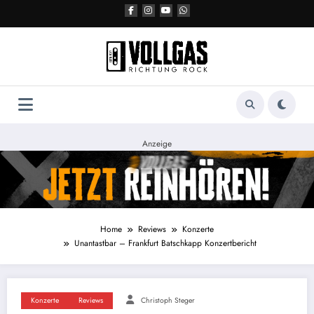
Zum
Inhalt
springen
Anzeige
Home
Reviews
Konzerte
Unantastbar – Frankfurt Batschkapp Konzertbericht
Konzerte
Reviews
Christoph Steger