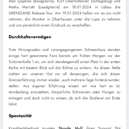
Alex Lysjakow (Bassgitarre), Kurt Oberhollenzer (Schlagzeug) und
Mattia Mariotti (Leadgitarre) am 18.01.2024 in Löbau die
GRENZLAND Release Tour. Am 19.01.2024 ließen wir es uns nicht
nehmen, die Musiker in Oberhausen unter die Lupe zu nehmen
und uns persönlich einen Eindruck zu verschaffen.
Durchhaltevermögen
Trotz Minusgraden und vorangegangenem Schneechaos standen
einige hart gesonnene Fans bereits am frühen Morgen vor der
Turbinenhalle 1 an, um sich standesgemäß einen Platz in der ersten
Reihe mit bestem Blick auf die Bühne zu sichern. An dieser Stelle
ziehen wir unseren Hut vor all denjenigen, die sich dieser
Grenzerfahrung immer wieder, auch mehrere Tage hintereinander,
stellen. Aus eigener Erfahrung wissen wir wie hart es ist,
stundenlang anzustehen, körperliche Schmerzen oder Hunger zu
ertragen und doch nicht zu wissen, ob sich die Quälerei am Ende
lohnt.
Spontanität
Krankheitsbedingt mussten
Stunde Null
ihren Support Slot