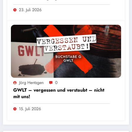
23. Juli 2026
Foto: Andres Valdes
Jörg Hentzgen
0
GWLT – vergessen und verstaubt – nicht
mit uns!
15. Juli 2026