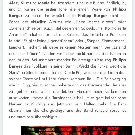
Alex
,
Kurt
und
Mattia
bei tosendem Jubel die Bühne. Endlich, ja,
endlich waren die ersten Töne, die ersten Worte von
Philipp
Burger
zu hören. Im Gepäck hatte
Philipp
Burger
nicht nur
Songs des aktuellen Albums wie „Liebe macht Idioten“ oder
„Grenzland“ selbst. Auch Titel des ersten Solo-Albums „Kontrollierte
Anarchie“ schafften es auf die Setliste. Das textsichere Publikum
feierte „Es gibt keine Jugendsünden“ oder „Sänger, Zimmermann,
Landwirt, Fischer“, als gäbe es keinen Morgen mehr. Bei „Es sind
doch nur Tränen“ standen vermutlich nicht nur uns die Tränen in
den Augen. Bei atemberaubender Feuerzeug-Kulisse zog
Philipp
Burger
das Publikum in seinen Bann. „Weckt die Punks, weckt die
Skins“ eröffnete einen feinen Circle-Pit, welchen die Liebhaber
solcher Tänze voll auf ihre Kosten kommen ließ. Die Zeit verging
wie im Flug, viel zu schnell näherte sich das Konzertende. Um alles
zu geben und auch die letzten Minuten noch vollkommen
auszukosten, rastete die Turbinenhalle bei „Hier geht keiner ohne
Narben raus“ völlig aus. Jetzt war kein Halten mehr. Die Fans
übernahmen die Chorgesänge und die Band schaute sprachlos
und emotional überwältigt zu.