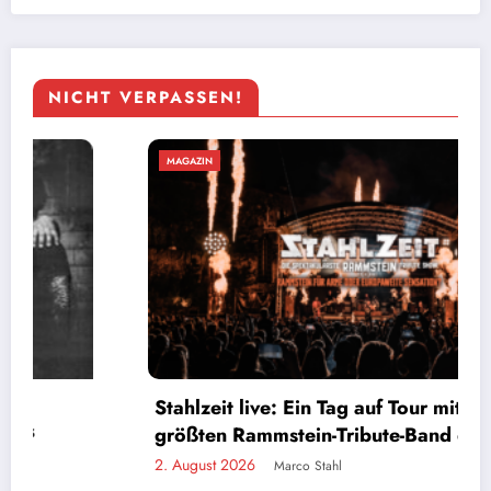
NICHT VERPASSEN!
MAGAZIN
M
Stahlzeit live: Ein Tag auf Tour mit der
Ba
größten Rammstein-Tribute-Band der Welt
d
. August 2026
1.
Marco Stahl