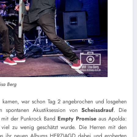
Lisa Berg
 kamen, war schon Tag 2 angebrochen und losgehen
en spontanen Akustiksession von
Scheissdrauf
. Die
g mit der Punkrock Band
Empty Promise
aus Apolda:
viel zu wenig geschätzt wurde. Die Herren mit den
gs ihr neuen Albums HERZJAGD dabei und eroberten