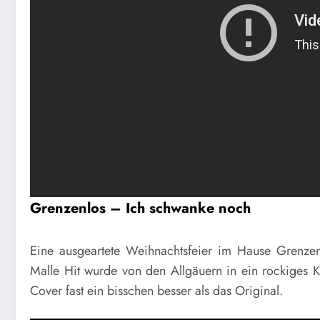
Grenzenlos – Ich schwanke noch
Eine ausgeartete Weihnachtsfeier im Hause Grenzenl
Malle Hit wurde von den Allgäuern in ein rockiges Kl
Cover fast ein bisschen besser als das Original.