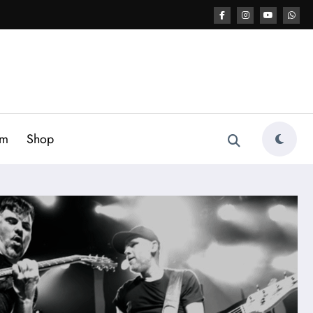
am
Shop