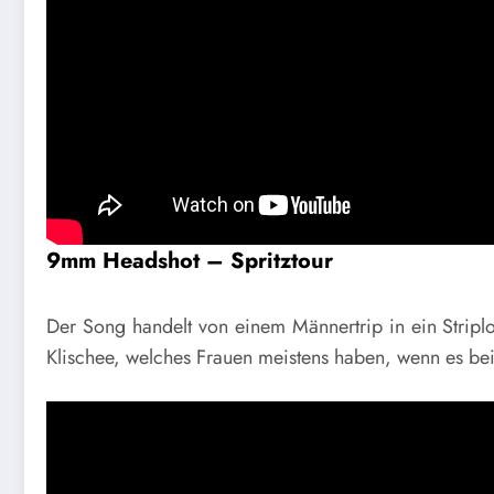
9mm Headshot – Spritztour
Der Song handelt von einem Männertrip in ein Strip
Klischee, welches Frauen meistens haben, wenn es be