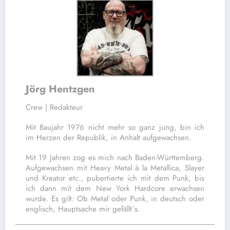
Jörg Hentzgen
Crew | Redakteur
Mit Baujahr 1976 nicht mehr so ganz jung, bin ich
im Herzen der Republik, in Anhalt aufgewachsen.
Mit 19 Jahren zog es mich nach Baden-Württemberg.
Aufgewachsen mit Heavy Metal à la Metallica, Slayer
und Kreator etc., pubertierte ich mit dem Punk, bis
ich dann mit dem New York Hardcore erwachsen
wurde. Es gilt: Ob Metal oder Punk, in deutsch oder
englisch, Hauptsache mir gefällt´s.