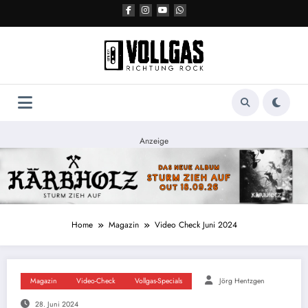
Zum
Inhalt
springen
Anzeige
Home
Magazin
Video Check Juni 2024
Magazin
Video-Check
Vollgas-Specials
Jörg Hentzgen
28. Juni 2024