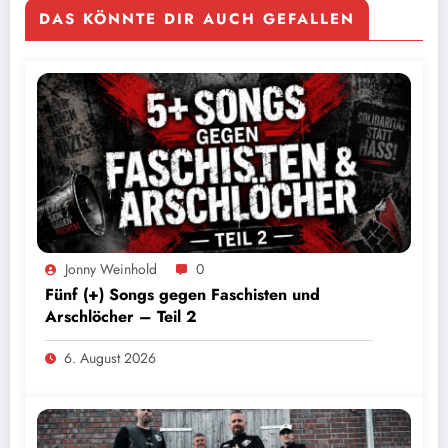
DAS KÖNNTE DIR AUCH GEFALLEN
Jonny Weinhold
0
Fünf (+) Songs gegen Faschisten und
Arschlöcher – Teil 2
6. August 2026