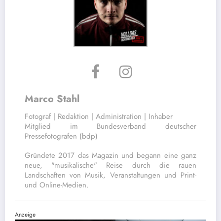
Marco Stahl
Fotograf | Redaktion | Administration | Inhaber
Mitglied im Bundesverband deutscher
Pressefotografen (bdp)
Gründete 2017 das Magazin und begann eine ganz
neue, "musikalische" Reise durch die rauen
Landschaften von Musik, Veranstaltungen und Print-
und Online-Medien.
Anzeige