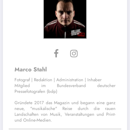
Marco Stahl
Fotograf | Redaktion | Administration | Inhaber
Mitglied im Bundesverband deutscher
Pressefotografen (bdp)
Gründete 2017 das Magazin und begann eine ganz
neue, "musikalische" Reise durch die rauen
Landschaften von Musik, Veranstaltungen und Print-
und Online-Medien.