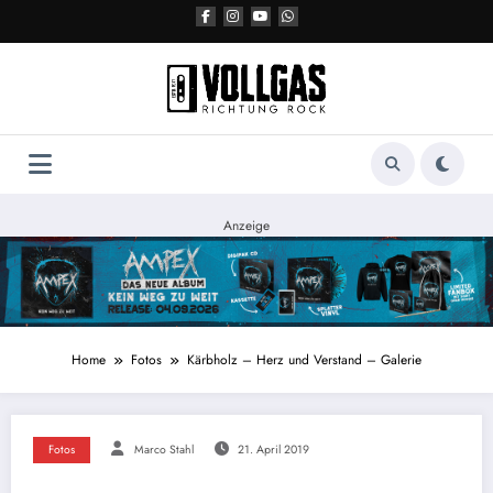
Zum
Inhalt
springen
Anzeige
Home
Fotos
Kärbholz – Herz und Verstand – Galerie
Fotos
Marco Stahl
21. April 2019