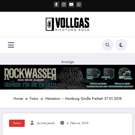
Zum
Inhalt
springen
Anzeige
Home
Fotos
Hämatom – Hamburg Große Freiheit 27.01.2018
Fotos
Jerome Jakob
4. Februar 2018