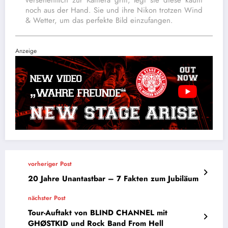
noch aus der Hand. Sie und ihre Nikon trotzen Wind
& Wetter, um das perfekte Bild einzufangen.
Anzeige
vorheriger Post
20 Jahre Unantastbar – 7 Fakten zum Jubiläum
nächster Post
Tour-Auftakt von BLIND CHANNEL mit
GHØSTKID und Rock Band From Hell