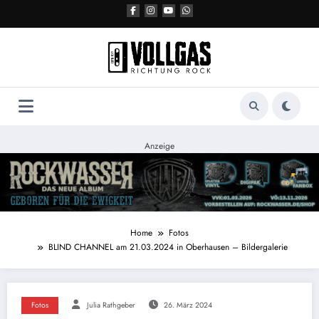
Zum
Inhalt
springen
Anzeige
Home
Fotos
BLIND CHANNEL am 21.03.2024 in Oberhausen – Bildergalerie
Fotos
Julia Rathgeber
26. März 2024