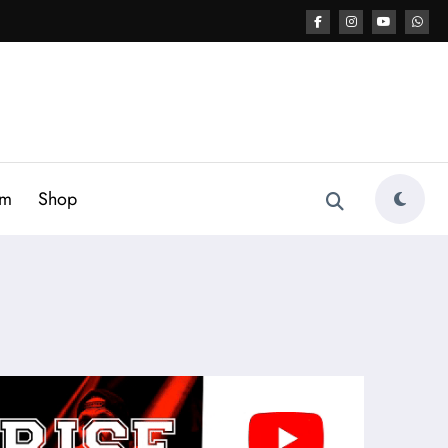
am
Shop