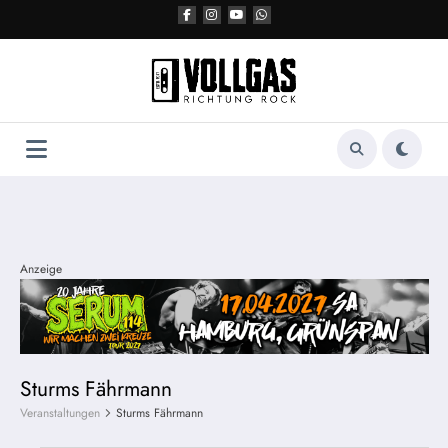
Zum
Inhalt
springen
Anzeige
Sturms Fährmann
Veranstaltungen
Sturms Fährmann