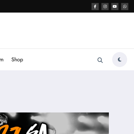
am
Shop