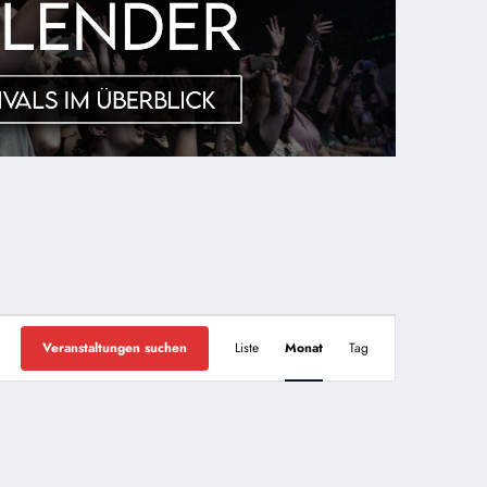
Veranstaltung
Veranstaltungen suchen
Liste
Monat
Tag
Ansichten-
Navigation