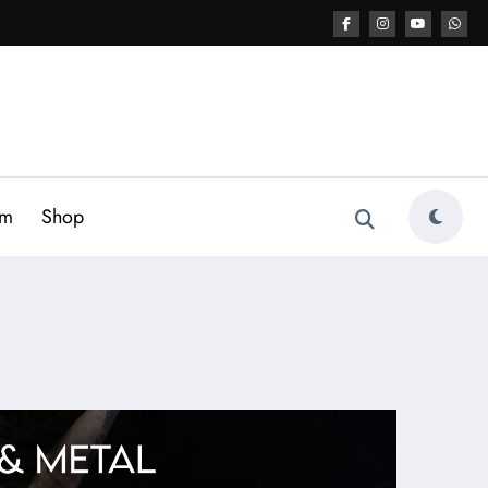
am
Shop