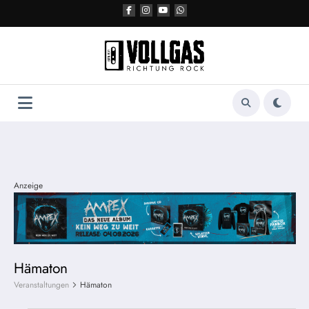
Zum
Inhalt
springen
Anzeige
Hämaton
Veranstaltungen
Hämaton