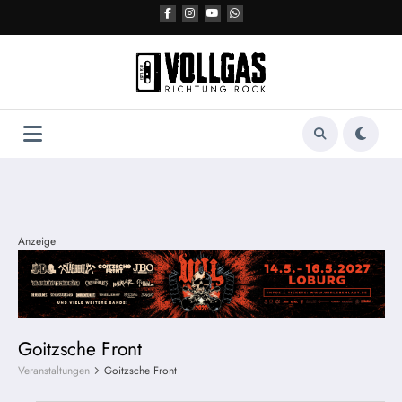
Zum
Inhalt
springen
Anzeige
Goitzsche Front
Veranstaltungen
Goitzsche Front