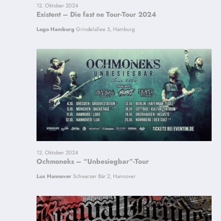
12. Oktober 2024
Existent – Die fast ne Tour-Tour 2024
Logo Hamburg
Grindelallee 5, Hamburg
12. Oktober 2024
Ochmoneks – “Unbesiegbar”-Tour
Lux Hannover
Schwarzer Bär 2, Hannover