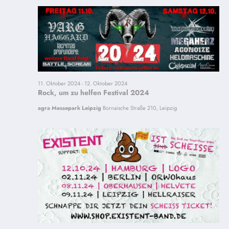
und
12.
Ansichten,
Navigation
Oktober
2024
11. Oktober 2024
-
12. Oktober 2024
Rock, um zu helfen Festival 2024
agra Messepark Leipzig
Bornaische Straße 210, Leipzig