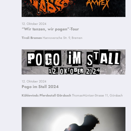
12. Oktober 2024
“Wir tanzen, wir pogen”-Tour
Tivoli Bremen
Hannoversche Str. 9, Bremen
12. Oktober 2024
Pogo im Stall 2024
Kühlewinds Pferdestall Görsbach
Thomas-Müntzer-Strasse 11, Görsbach