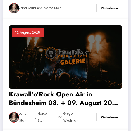
Bildergalerie
und
Jana Stahl
Marco Stahl
Weiterlesen
15. August 2025
Krawall’o’Rock Open Air in
Bündesheim 08. + 09. August 2025
-Bildergalerie
Jana
Marco
Gregor
,
und
Weiterlesen
Stahl
Stahl
Wiedmann