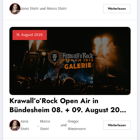
Bildergalerie
und
Jana Stahl
Marco Stahl
Weiterlesen
15. August 2025
Krawall’o’Rock Open Air in
Bündesheim 08. + 09. August 2025
-Bildergalerie
Jana
Marco
Gregor
,
und
Weiterlesen
Stahl
Stahl
Wiedmann