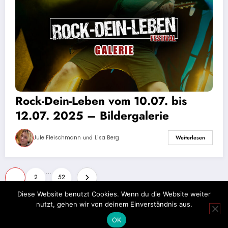
Rock-Dein-Leben vom 10.07. bis
12.07. 2025 – Bildergalerie
und
Jule Fleischmann
Lisa Berg
Weiterlesen
Seitennummerierung
…
1
2
52
der
Diese Website benutzt Cookies. Wenn du die Website weiter
nutzt, gehen wir von deinem Einverständnis aus.
Beiträge
Impressum
Datenschutz
OK