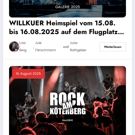
WILLKUER Heimspiel vom 15.08.
bis 16.08.2025 auf dem Flugplatz in
Hülben – Galerie
Lisa
Jule
Julia
,
und
Weiterlesen
Berg
Fleischmann
Rathgeber
14. August 2025