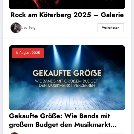
Rock am Köterberg 2025 – Galerie
Lisa Berg
Weiterlesen
6. August 2025
Gekaufte Größe: Wie Bands mit
großem Budget den Musikmarkt
verzerren