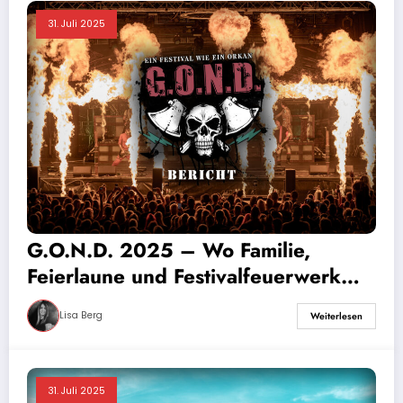
31. Juli 2025
G.O.N.D. 2025 – Wo Familie,
Feierlaune und Festivalfeuerwerk
aufeinandertreffen
Lisa Berg
Weiterlesen
31. Juli 2025