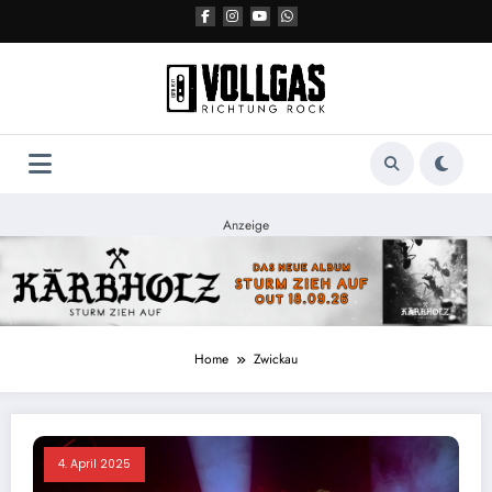
Zum
Inhalt
springen
Anzeige
Home
Zwickau
4. April 2025