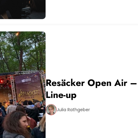
Resäcker Open Air – 
Line-up
Julia Rathgeber