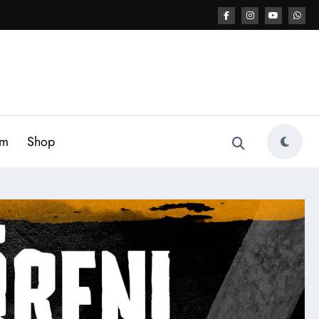
am
Shop