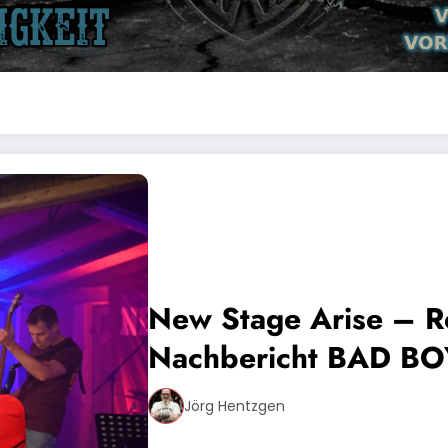
New Stage Arise – R
Nachbericht BAD BO
Benzingerode
Jörg Hentzgen