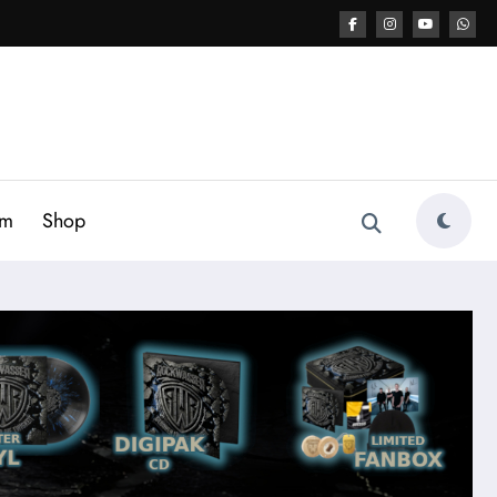
am
Shop