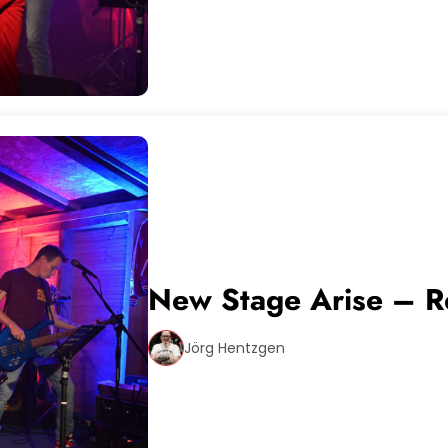
New Stage Arise – R
Jörg Hentzgen