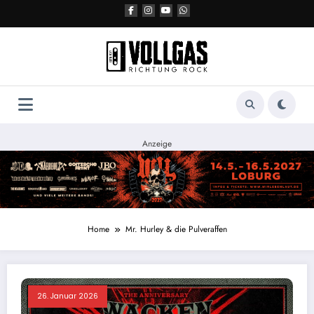
Zum
Inhalt
springen
Anzeige
Home
Mr. Hurley & die Pulveraffen
26. Januar 2026