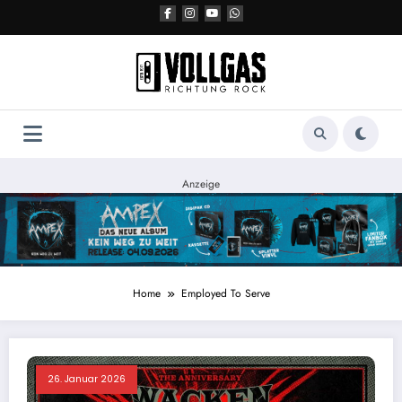
Zum
Inhalt
springen
Anzeige
Home
Employed To Serve
26. Januar 2026