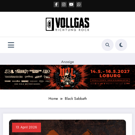
Zum
Inhalt
springen
Anzeige
Home
Black Sabbath
13. April 2026