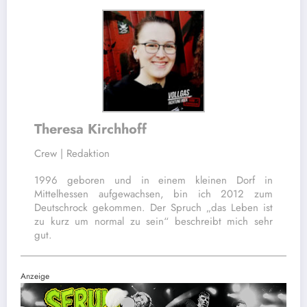
Theresa Kirchhoff
Crew | Redaktion
1996 geboren und in einem kleinen Dorf in
Mittelhessen aufgewachsen, bin ich 2012 zum
Deutschrock gekommen. Der Spruch „das Leben ist
zu kurz um normal zu sein“ beschreibt mich sehr
gut.
Anzeige