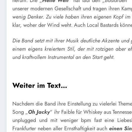
herum. Die „
Heile Welt
“ hat laut den „
Bastarden
“ 
unserer modernen Gesellschaft und tragen ihren Kamp
wenig Denker. Zu viele haben ihren eigenen Kopf im A
klar, woher der Wind weht. Auch Local Bastards können
Die Band setzt mit ihrer Musik deutliche Akzente und 
einem eigens kreiertem Stil, der mit rotzigen aber eh
und kraftvollem Instrumental an den Start geht.
Weiter im Text…
Nachdem die Band ihre Einstellung zu vielerlei Theme
Song „
Oh Jacky
“ ihr Faible für Whiskey aus Tennesse
unplugged und mit weniger bpm fast eine Liebesh
Frankfurter neben aller Ernsthaftigkeit auch
einen Si