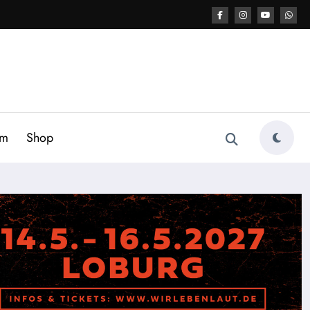
am
Shop