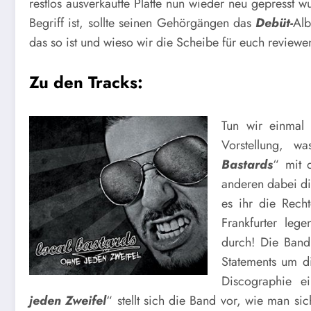
restlos ausverkaufte Platte nun wieder neu gepresst 
Begriff ist, sollte seinen Gehörgängen das
Debüt-
Al
das so ist und wieso wir die Scheibe für euch reviewe
Zu den Tracks:
Tun wir einmal
Vorstellung, w
Bastards
“ mit 
anderen dabei di
es ihr die Rech
Frankfurter le
durch! Die Band 
Statements um d
Discographie e
jeden Zweifel
“ stellt sich die Band vor, wie man sic