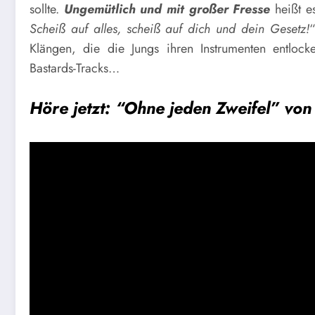
sollte.
Ungemütlich und mit großer Fresse
heißt e
Scheiß auf alles, scheiß auf dich und dein Gesetz!
“
Klängen, die die Jungs ihren Instrumenten entloc
Bastards-Tracks…
Höre jetzt: “Ohne jeden Zweifel” von