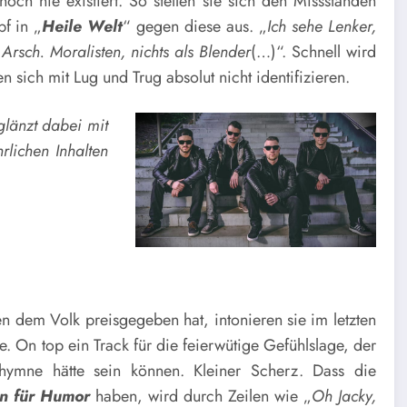
noch nie existiert. So stellen sie sich den Missständen
f in „
Heile Welt
“ gegen diese aus. „
Ich sehe Lenker,
rsch. Moralisten, nichts als Blender
(…)“. Schnell wird
 sich mit Lug und Trug absolut nicht identifizieren.
glänzt dabei mit
rlichen Inhalten
n dem Volk preisgegeben hat, intonieren sie im letzten
e. On top ein Track für die feierwütige Gefühlslage, der
ymne hätte sein können. Kleiner Scherz. Dass die
nn für Humor
haben, wird durch Zeilen wie „
Oh Jacky,