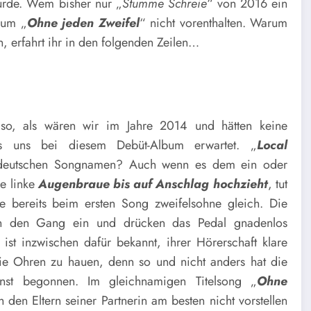
wurde. Wem bisher nur „
Stumme Schreie
“ von 2016 ein
bum „
Ohne jeden Zweifel
“ nicht vorenthalten. Warum
n, erfahrt ihr in den folgenden Zeilen…
 so, als wären wir im Jahre 2014 und hätten keine
as uns bei diesem Debüt-Album erwartet. „
Local
deutschen Songnamen? Auch wenn es dem ein oder
e linke
Augenbraue bis auf Anschlag hochzieht
, tut
te bereits beim ersten Song zweifelsohne gleich. Die
gen den Gang ein und drücken das Pedal gnadenlos
ist inzwischen dafür bekannt, ihrer Hörerschaft klare
ie Ohren zu hauen, denn so und nicht anders hat die
inst begonnen. Im gleichnamigen Titelsong „
Ohne
h den Eltern seiner Partnerin am besten nicht vorstellen