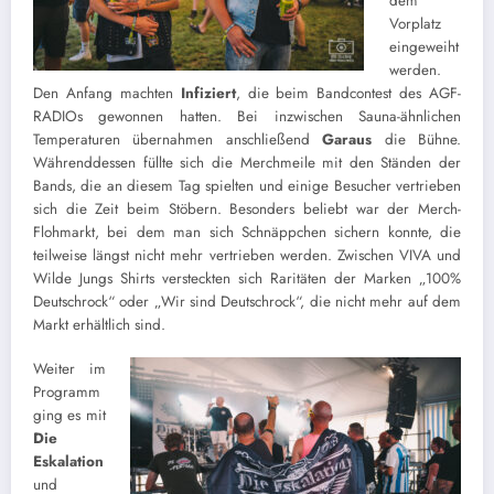
dem
Vorplatz
eingeweiht
werden.
Den Anfang machten
Infiziert
, die beim Bandcontest des AGF-
RADIOs gewonnen hatten. Bei inzwischen Sauna-ähnlichen
Temperaturen übernahmen anschließend
Garaus
die Bühne.
Währenddessen füllte sich die Merchmeile mit den Ständen der
Bands, die an diesem Tag spielten und einige Besucher vertrieben
sich die Zeit beim Stöbern. Besonders beliebt war der Merch-
Flohmarkt, bei dem man sich Schnäppchen sichern konnte, die
teilweise längst nicht mehr vertrieben werden. Zwischen VIVA und
Wilde Jungs Shirts versteckten sich Raritäten der Marken „100%
Deutschrock“ oder „Wir sind Deutschrock“, die nicht mehr auf dem
Markt erhältlich sind.
Weiter im
Programm
ging es mit
Die
Eskalation
und