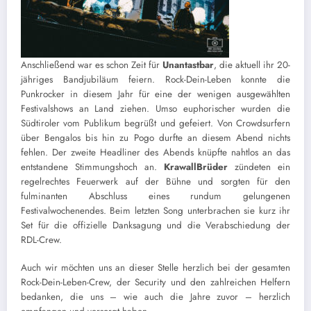
Anschließend war es schon Zeit für
Unantastbar
, die aktuell ihr 20-
jähriges Bandjubiläum feiern. Rock-Dein-Leben konnte die
Punkrocker in diesem Jahr für eine der wenigen ausgewählten
Festivalshows an Land ziehen. Umso euphorischer wurden die
Südtiroler vom Publikum begrüßt und gefeiert. Von Crowdsurfern
über Bengalos bis hin zu Pogo durfte an diesem Abend nichts
fehlen. Der zweite Headliner des Abends knüpfte nahtlos an das
entstandene Stimmungshoch an.
KrawallBrüder
zündeten ein
regelrechtes Feuerwerk auf der Bühne und sorgten für den
fulminanten Abschluss eines rundum gelungenen
Festivalwochenendes. Beim letzten Song unterbrachen sie kurz ihr
Set für die offizielle Danksagung und die Verabschiedung der
RDL-Crew.
Auch wir möchten uns an dieser Stelle herzlich bei der gesamten
Rock-Dein-Leben-Crew, der Security und den zahlreichen Helfern
bedanken, die uns – wie auch die Jahre zuvor – herzlich