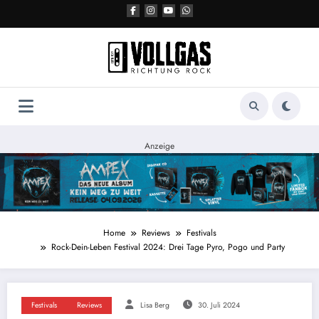
Zum
Inhalt
springen
Anzeige
Home
Reviews
Festivals
Rock-Dein-Leben Festival 2024: Drei Tage Pyro, Pogo und Party
Festivals
Reviews
Lisa Berg
30. Juli 2024