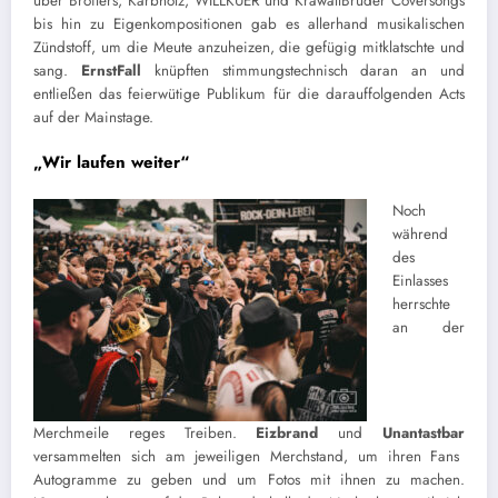
über Broilers, Kärbholz, WILLKUER und KrawallBrüder Coversongs
bis hin zu Eigenkompositionen gab es allerhand musikalischen
Zündstoff, um die Meute anzuheizen, die gefügig mitklatschte und
sang.
ErnstFall
knüpften stimmungstechnisch daran an und
entließen das feierwütige Publikum für die darauffolgenden Acts
auf der Mainstage.
„Wir laufen weiter“
Noch
während
des
Einlasses
herrschte
an der
Merchmeile reges Treiben.
Eizbrand
und
Unantastbar
versammelten sich am jeweiligen Merchstand, um ihren Fans
Autogramme zu geben und um Fotos mit ihnen zu machen.