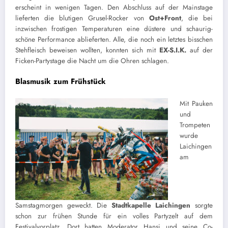
erscheint in wenigen Tagen. Den Abschluss auf der Mainstage
lieferten die blutigen Grusel-Rocker von
Ost+Front
, die bei
inzwischen frostigen Temperaturen eine düstere und schaurig-
schöne Performance ablieferten. Alle, die noch ein letztes bisschen
Stehfleisch beweisen wollten, konnten sich mit
EX-S.I.K.
auf der
Ficken-Partystage die Nacht um die Ohren schlagen.
Blasmusik zum Frühstück
Mit Pauken
und
Trompeten
wurde
Laichingen
am
Samstagmorgen geweckt. Die
Stadtkapelle Laichingen
sorgte
schon zur frühen Stunde für ein volles Partyzelt auf dem
Festivalvorplatz. Dort hatten Moderator Hansi und seine Co-