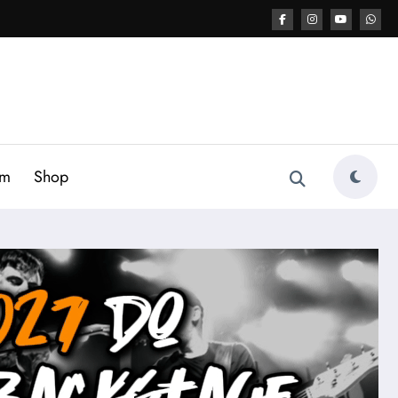
am
Shop