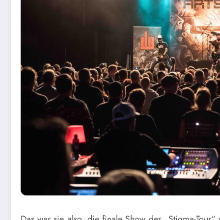
D
as war sie also, die finale Show der „Stigma-Tour“