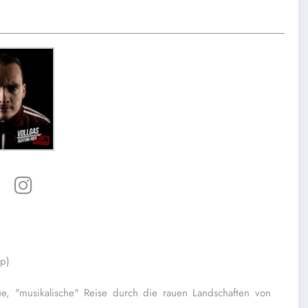
dp)
 "musikalische" Reise durch die rauen Landschaften von