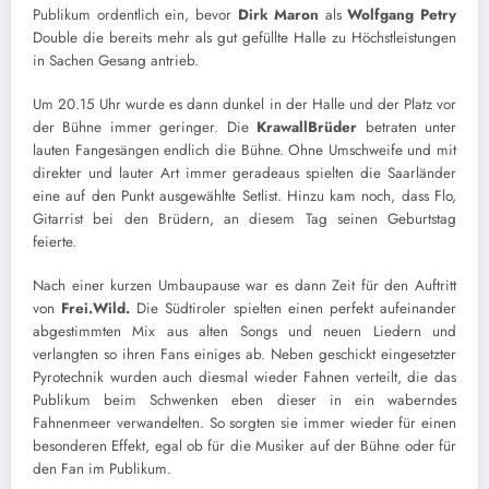
Publikum ordentlich ein, bevor
Dirk Maron
als
Wolfgang Petry
Double die bereits mehr als gut gefüllte Halle zu Höchstleistungen
in Sachen Gesang antrieb.
Um 20.15 Uhr wurde es dann dunkel in der Halle und der Platz vor
der Bühne immer geringer. Die
KrawallBrüder
betraten unter
lauten Fangesängen endlich die Bühne. Ohne Umschweife und mit
direkter und lauter Art immer geradeaus spielten die Saarländer
eine auf den Punkt ausgewählte Setlist. Hinzu kam noch, dass Flo,
Gitarrist bei den Brüdern, an diesem Tag seinen Geburtstag
feierte.
Nach einer kurzen Umbaupause war es dann Zeit für den Auftritt
von
Frei.Wild.
Die Südtiroler spielten einen perfekt aufeinander
abgestimmten Mix aus alten Songs und neuen Liedern und
verlangten so ihren Fans einiges ab. Neben geschickt eingesetzter
Pyrotechnik wurden auch diesmal wieder Fahnen verteilt, die das
Publikum beim Schwenken eben dieser in ein waberndes
Fahnenmeer verwandelten. So sorgten sie immer wieder für einen
besonderen Effekt, egal ob für die Musiker auf der Bühne oder für
den Fan im Publikum.