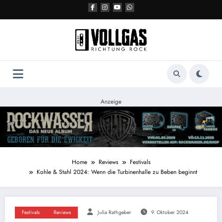
Zum
Inhalt
springen
Anzeige
Home
Reviews
Festivals
Kohle & Stahl 2024: Wenn die Turbinenhalle zu Beben beginnt
Festivals
Reviews
Julia Rathgeber
9. Oktober 2024