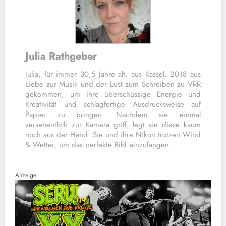
Julia Rathgeber
Julia, für immer 30,5 Jahre alt, aus Kassel. 2018 aus
Liebe zur Musik und der Lust zum Schreiben zu VRR
gekommen, um ihre überschüssige Energie und
Kreativität und schlagfertige Ausdrucksweise auf
Papier zu bringen. Nachdem sie einmal
versehentlich zur Kamera griff, legt sie diese kaum
noch aus der Hand. Sie und ihre Nikon trotzen Wind
& Wetter, um das perfekte Bild einzufangen.
Anzeige