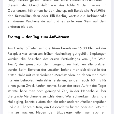
diesem Jahr. Grund dafür war das Kohle & Stahl Festival in
Oberhausen. Mit einem heißen Line-up, mit Bands wie
Frei.Wild,
den
KrawallBrüdern
oder
Elli
Berlin,
wartete die Turbinenhalle
an diesem Wochenende auf und es sollte kein Stein auf dem
anderen bleiben.
Freitag – der Tag zum Aufwärmen
Am Freitag öffneten sich die Türen bereits um 16.00 Uhr und der
Parkplatz war schon am frühen Nachmittag gut gefüllt. Empfangen
wurden die Besucher des ersten Festivaltages vom „Frei.Wild-
Truck“, der genau vor dem Eingang zur Turbinenhalle platziert
wurde. Beim Betreten der Location befand man sich direkt in der
ersten Halle mit verschiedenen Merchständen, an denen man nicht
nur ein beliebtes Festivalshirt erstehen, sondern auch T-Shirts für
einen guten Zweck kaufen konnte. Bevor der erste Auftritt des Tages
startete, hatte man noch genügend Zeit, in der Nebenhalle über
die große Merchmeile zu schlendern. Wer aufmerksam durch die
Halle ging, konnte zudem den ein oder anderen Musiker erspähen
und die Chance nutzen, ein Gespräch zu führen oder ein Foto mit
ihm zu machen. Neben den Sitzgelegenheiten war auch ein