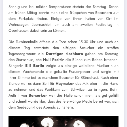
Sonnig und bei milden Temperaturen startete der Samstag. Schon
am frühen Mittag konnte man kleine Trüppchen von Besuchern auf
dem Parkplatz finden. Einige von ihnen hatten vor Ort im
Wohnwagen übernachtet, um auch am zweiten Festivaltag in
Oberhausen dabei sein zu können.
Die Turbinenhalle öffnete die Tore schon 15.30 Uhr und auch an
diesem Tag erwartete den eifrigen Besucher ein straffes
Tagesprogramm: die
Durstigen Nachbarn
gaben am Samstag
den Startschuss, ehe
Null Positiv
die Bühne zum Beben brachen.
Sängerin
Elli
Berlin
zeigte als einzige weibliche Musikerin an
diesem Wochenende die geballte Frauenpower und sorgte mit
ihrer Stimme bei so manchem Besucher für Gänsehaut. Nach einer
Stunde war es dann Zeit für
Haymaker
das Mikrofon in die Hand
zu nehmen und das Publikum zum Schwitzen zu bringen. Beim
Auftritt von
Berserker
war die Halle schon mehr als gut gefüllt
und schnell wurde klar, dass die feierwütige Meute bereit war, sich
dem Siedepunkt des Abends zu nähern.