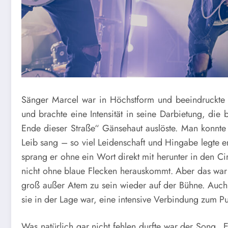
Sänger Marcel war in Höchstform und beeindruckte m
und brachte eine Intensität in seine Darbietung, d
Ende dieser Straße“ Gänsehaut auslöste. Man konnte 
Leib sang – so viel Leidenschaft und Hingabe legte e
sprang er ohne ein Wort direkt mit herunter in den Ci
nicht ohne blaue Flecken herauskommt. Aber das war 
groß außer Atem zu sein wieder auf der Bühne. Auch 
sie in der Lage war, eine intensive Verbindung zum Pu
Was natürlich gar nicht fehlen durfte war der Song „Ex