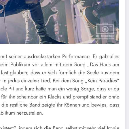
it seiner ausdrucksstarken Performance. Er gab alles
ie beim Publikum vor allem mit dem Song „Das Haus am
fast glauben, dass er sich förmlich die Seele aus dem
r in jedes einzelne Lied. Bei dem Song „Kein Paradies“
rcle Pit und kurz hatte man ein wenig Sorge, dass er da
für ihn scheinbar ein Klacks und prompt stand er ohne
die restliche Band zeigte ihr Können und bewies, dass
blikum herzustellen.
istent“, indem sich die Band selbst mit sehr viel Ironie