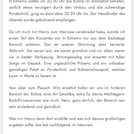
In Extremo sollten um 20.00 Uhr die Bühne im Schlosshof betreten,
zeitlich etwas verzögert durch den Umbau und die aufwendige
Pyrotechnik, ging es dann etwa 20.20 Uhr los. Der Headlinder des
Abends wurde gebührend empfangen.
Da ich mich mit Henry zum Interview verabredet habe, konnte ich
einen Teil des Konzertes von In Extremo nur aus dem Backstage
Bereich anhören. Das tat unserer Stimmung aber keinerlei
Abbruch. Sie waren laut, sie waren grandios und vor allem waren
sie in bester Verfassung. Stimmgewaltig wie erwartet mit tollen
Songs im Gepäck. Eine unglaubliche Präsenz und ein unfassbar
gewaltiges Paket an Pyrotechnik und Bühnenschauspiel, welches
kaum in Worte zu fassen ist.
Nun aber zum Plausch. Wie erwähnt trafen wir uns im hinteren
Bereich der Bühne, eine Art Gewölbe, extra für kleine Möchtegern-
Rock-Prinzessinnen wie mich. Nein, ganz ehrlich, der Bereich war
sehr einladend und gemütlich.
Was mir Henry dann dort erzählte und was sich daraus großartiges
ergeben sollte, das lest nachfolgend im Interview.