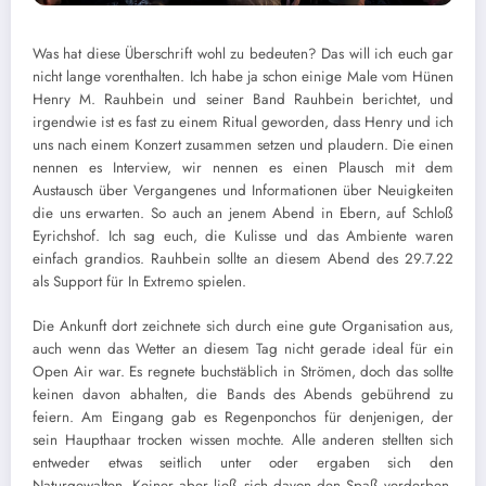
Was hat diese Überschrift wohl zu bedeuten? Das will ich euch gar
nicht lange vorenthalten. Ich habe ja schon einige Male vom Hünen
Henry M. Rauhbein und seiner Band Rauhbein berichtet, und
irgendwie ist es fast zu einem Ritual geworden, dass Henry und ich
uns nach einem Konzert zusammen setzen und plaudern. Die einen
nennen es Interview, wir nennen es einen Plausch mit dem
Austausch über Vergangenes und Informationen über Neuigkeiten
die uns erwarten. So auch an jenem Abend in Ebern, auf Schloß
Eyrichshof. Ich sag euch, die Kulisse und das Ambiente waren
einfach grandios. Rauhbein sollte an diesem Abend des 29.7.22
als Support für In Extremo spielen.
Die Ankunft dort zeichnete sich durch eine gute Organisation aus,
auch wenn das Wetter an diesem Tag nicht gerade ideal für ein
Open Air war. Es regnete buchstäblich in Strömen, doch das sollte
keinen davon abhalten, die Bands des Abends gebührend zu
feiern. Am Eingang gab es Regenponchos für denjenigen, der
sein Haupthaar trocken wissen mochte. Alle anderen stellten sich
entweder etwas seitlich unter oder ergaben sich den
Naturgewalten. Keiner aber ließ sich davon den Spaß verderben.