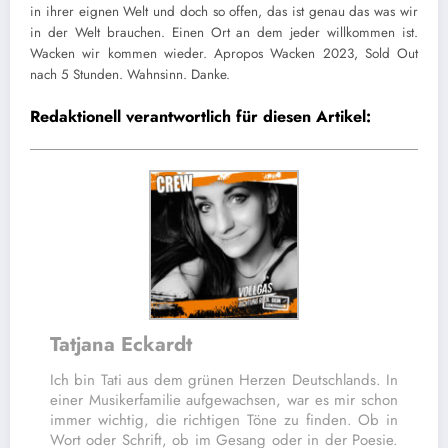
in ihrer eignen Welt und doch so offen, das ist genau das was wir
in der Welt brauchen. Einen Ort an dem jeder willkommen ist.
Wacken wir kommen wieder. Apropos Wacken 2023, Sold Out
nach 5 Stunden. Wahnsinn. Danke.
Redaktionell verantwortlich für diesen Artikel:
Tatjana Eckardt
Ich bin Tati aus dem grünen Herzen Deutschlands. In
einer Musikerfamilie aufgewachsen, war es mir schon
immer wichtig, die richtigen Töne zu finden. Ob in
Wort oder Schrift, ob im Gesang oder in der Poesie.