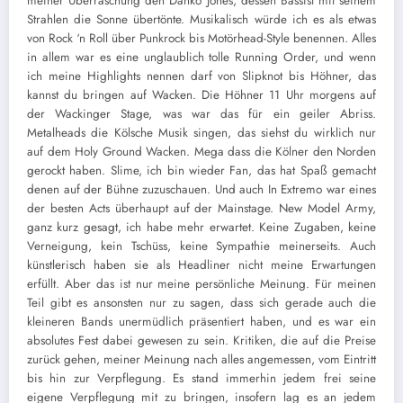
meiner Überraschung den Danko Jones, dessen Bassist mit seinem
Strahlen die Sonne übertönte. Musikalisch würde ich es als etwas
von Rock ‘n Roll über Punkrock bis Motörhead-Style benennen. Alles
in allem war es eine unglaublich tolle Running Order, und wenn
ich meine Highlights nennen darf von Slipknot bis Höhner, das
kannst du bringen auf Wacken. Die Höhner 11 Uhr morgens auf
der Wackinger Stage, was war das für ein geiler Abriss.
Metalheads die Kölsche Musik singen, das siehst du wirklich nur
auf dem Holy Ground Wacken. Mega dass die Kölner den Norden
gerockt haben. Slime, ich bin wieder Fan, das hat Spaß gemacht
denen auf der Bühne zuzuschauen. Und auch In Extremo war eines
der besten Acts überhaupt auf der Mainstage. New Model Army,
ganz kurz gesagt, ich habe mehr erwartet. Keine Zugaben, keine
Verneigung, kein Tschüss, keine Sympathie meinerseits. Auch
künstlerisch haben sie als Headliner nicht meine Erwartungen
erfüllt. Aber das ist nur meine persönliche Meinung. Für meinen
Teil gibt es ansonsten nur zu sagen, dass sich gerade auch die
kleineren Bands unermüdlich präsentiert haben, und es war ein
absolutes Fest dabei gewesen zu sein. Kritiken, die auf die Preise
zurück gehen, meiner Meinung nach alles angemessen, vom Eintritt
bis hin zur Verpflegung. Es stand immerhin jedem frei seine
eigene Verpflegung mit zu bringen, insofern lag es an jedem