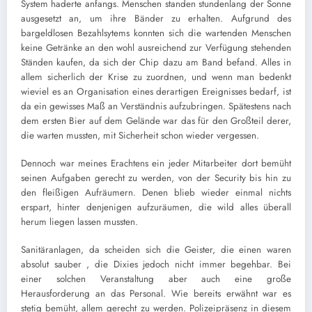
System haderte anfangs. Menschen standen stundenlang der Sonne
ausgesetzt an, um ihre Bänder zu erhalten. Aufgrund des
bargeldlosen Bezahlsytems konnten sich die wartenden Menschen
keine Getränke an den wohl ausreichend zur Verfügung stehenden
Ständen kaufen, da sich der Chip dazu am Band befand. Alles in
allem sicherlich der Krise zu zuordnen, und wenn man bedenkt
wieviel es an Organisation eines derartigen Ereignisses bedarf, ist
da ein gewisses Maß an Verständnis aufzubringen. Spätestens nach
dem ersten Bier auf dem Gelände war das für den Großteil derer,
die warten mussten, mit Sicherheit schon wieder vergessen.
Dennoch war meines Erachtens ein jeder Mitarbeiter dort bemüht
seinen Aufgaben gerecht zu werden, von der Security bis hin zu
den fleißigen Aufräumern. Denen blieb wieder einmal nichts
erspart, hinter denjenigen aufzuräumen, die wild alles überall
herum liegen lassen mussten.
Sanitäranlagen, da scheiden sich die Geister, die einen waren
absolut sauber , die Dixies jedoch nicht immer begehbar. Bei
einer solchen Veranstaltung aber auch eine große
Herausforderung an das Personal. Wie bereits erwähnt war es
stetig bemüht, allem gerecht zu werden. Polizeipräsenz in diesem