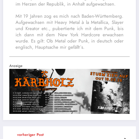
im Herzen der Republik, in Anhalt aufgewachsen.
Mit 19 Jahren zog es mich nach Baden-Württemberg.
Aufgewachsen mit Heavy Metal à la Metallica, Slayer
und Kreator etc., pubertierte ich mit dem Punk, bis
ich dann mit dem New York Hardcore erwachsen
wurde. Es gilt: Ob Metal oder Punk, in deutsch oder
englisch, Hauptsache mir gefällt´s.
Anzeige
vorheriger Post