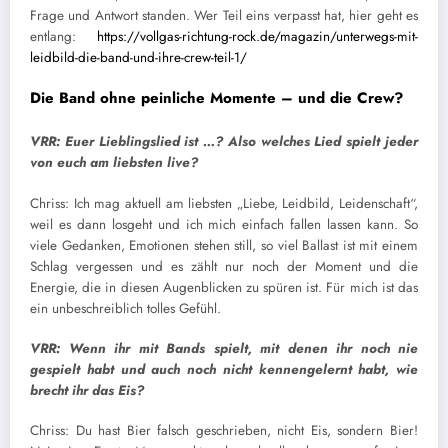
Frage und Antwort standen. Wer Teil eins verpasst hat, hier geht es
entlang:
https://vollgas-richtung-rock.de/magazin/unterwegs-mit-
leidbild-die-band-und-ihre-crew-teil-1/
Die Band ohne peinliche Momente – und die Crew?
VRR: Euer Lieblingslied ist …? Also welches Lied spielt jeder
von euch am liebsten live?
Chriss: Ich mag aktuell am liebsten „Liebe, Leidbild, Leidenschaft“,
weil es dann losgeht und ich mich einfach fallen lassen kann. So
viele Gedanken, Emotionen stehen still, so viel Ballast ist mit einem
Schlag vergessen und es zählt nur noch der Moment und die
Energie, die in diesen Augenblicken zu spüren ist. Für mich ist das
ein unbeschreiblich tolles Gefühl.
VRR: Wenn ihr mit Bands spielt, mit denen ihr noch nie
gespielt habt und auch noch nicht kennengelernt habt, wie
brecht ihr das Eis?
Chriss: Du hast Bier falsch geschrieben, nicht Eis, sondern Bier!