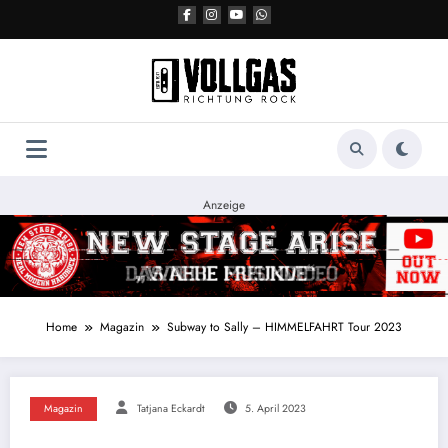
Zum
Inhalt
springen
Anzeige
Home
Magazin
Subway to Sally – HIMMELFAHRT Tour 2023
Magazin
Tatjana Eckardt
5. April 2023