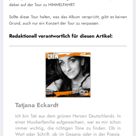
dabei auf der Tour zu HIMMELFAHRT.
Sollte diese Tour halten, was das Album verspricht, gibt es keinen
Grund, auch nur ein Konzert der Tour zu verpassen.
Redaktionell verantwortlich für diesen Artikel:
Tatjana Eckardt
Ich bin Tati aus dem grünen Herzen Deutschlands. In
einer Musikerfamilie aufgewachsen, war es mir schon
immer wichtig, die richtigen Töne zu finden. Ob in
Wort oder Schrift, ob im Gesang oder in der Poesie.